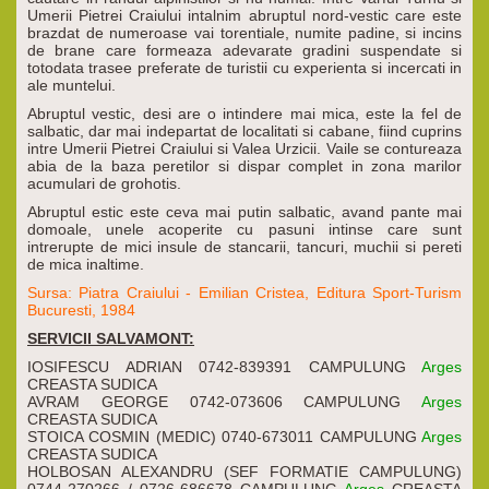
Umerii Pietrei Craiului intalnim abruptul nord-vestic care este
brazdat de numeroase vai torentiale, numite padine, si incins
de brane care formeaza adevarate gradini suspendate si
totodata trasee preferate de turistii cu experienta si incercati in
ale muntelui.
Abruptul vestic, desi are o intindere mai mica, este la fel de
salbatic, dar mai indepartat de localitati si cabane, fiind cuprins
intre Umerii Pietrei Craiului si Valea Urzicii. Vaile se contureaza
abia de la baza peretilor si dispar complet in zona marilor
acumulari de grohotis.
Abruptul estic este ceva mai putin salbatic, avand pante mai
domoale, unele acoperite cu pasuni intinse care sunt
intrerupte de mici insule de stancarii, tancuri, muchii si pereti
de mica inaltime.
Sursa: Piatra Craiului - Emilian Cristea, Editura Sport-Turism
Bucuresti, 1984
SERVICII SALVAMONT:
IOSIFESCU ADRIAN 0742-839391 CAMPULUNG
Arges
CREASTA SUDICA
AVRAM GEORGE 0742-073606 CAMPULUNG
Arges
CREASTA SUDICA
STOICA COSMIN (MEDIC) 0740-673011 CAMPULUNG
Arges
CREASTA SUDICA
HOLBOSAN ALEXANDRU (SEF FORMATIE CAMPULUNG)