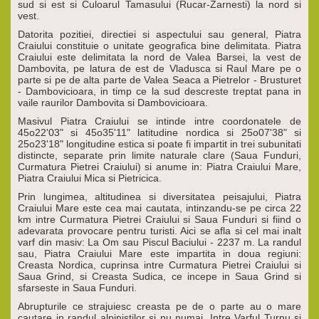
sud si est si Culoarul Tamasului (Rucar-Zarnesti) la nord si
vest.
Datorita pozitiei, directiei si aspectului sau general, Piatra
Craiului constituie o unitate geografica bine delimitata. Piatra
Craiului este delimitata la nord de Valea Barsei, la vest de
Dambovita, pe latura de est de Vladusca si Raul Mare pe o
parte si pe de alta parte de Valea Seaca a Pietrelor - Brusturet
- Dambovicioara, in timp ce la sud descreste treptat pana in
vaile raurilor Dambovita si Dambovicioara.
Masivul Piatra Craiului se intinde intre coordonatele de
45o22'03" si 45o35'11" latitudine nordica si 25o07'38" si
25o23'18" longitudine estica si poate fi impartit in trei subunitati
distincte, separate prin limite naturale clare (Saua Funduri,
Curmatura Pietrei Craiului) si anume in: Piatra Craiului Mare,
Piatra Craiului Mica si Pietricica.
Prin lungimea, altitudinea si diversitatea peisajului, Piatra
Craiului Mare este cea mai cautata, intinzandu-se pe circa 22
km intre Curmatura Pietrei Craiului si Saua Funduri si fiind o
adevarata provocare pentru turisti. Aici se afla si cel mai inalt
varf din masiv: La Om sau Piscul Baciului - 2237 m. La randul
sau, Piatra Craiului Mare este impartita in doua regiuni:
Creasta Nordica, cuprinsa intre Curmatura Pietrei Craiului si
Saua Grind, si Creasta Sudica, ce incepe in Saua Grind si
sfarseste in Saua Funduri.
Abrupturile ce strajuiesc creasta pe de o parte au o mare
cautare in randul alpinistilor si nu numai. Intre Varful Turnu si