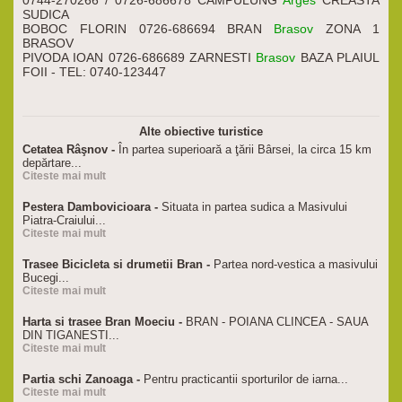
0744-270266 / 0726-686678 CAMPULUNG
Arges
CREASTA
SUDICA
BOBOC FLORIN 0726-686694 BRAN
Brasov
ZONA 1
BRASOV
PIVODA IOAN 0726-686689 ZARNESTI
Brasov
BAZA PLAIUL
FOII - TEL: 0740-123447
Alte obiective turistice
Cetatea Râşnov -
În partea superioară a ţării Bârsei, la circa 15 km
depărtare...
Citeste mai mult
Pestera Dambovicioara -
Situata in partea sudica a Masivului
Piatra-Craiului...
Citeste mai mult
Trasee Bicicleta si drumetii Bran -
Partea nord-vestica a masivului
Bucegi...
Citeste mai mult
Harta si trasee Bran Moeciu -
BRAN - POIANA CLINCEA - SAUA
DIN TIGANESTI...
Citeste mai mult
Partia schi Zanoaga -
Pentru practicantii sporturilor de iarna...
Citeste mai mult