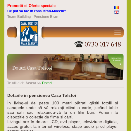
Promotii si Oferte speciale
Ce pot sa fac in zona Bran-Moeciu?
Team Building - Pensiune Bran
Te afii aici:
Acasa
Dotari
Dotarile in pensiunea Casa Tolstoi
În living-ul de peste 100 metri pătrați găsiți fotolii si
canapele unde să vă relaxați citind o carte, jucând table
sau șah sau relaxandu-vă la un film bun. Punem la
dispoziție o colecție de filme și cărți.
Livingul are în dotare LCD, dvd player, televiziune digitala,
acces gratuit la internet wireless, stație audio şi cd player