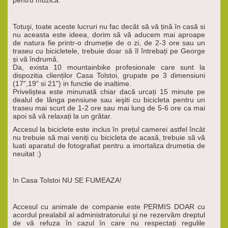
pentru muzica.
Totuşi, toate aceste lucruri nu fac decât să vă țină în casă si
nu aceasta este ideea, dorim să vă aducem mai aproape
de natura fie printr-o drumeție de o zi, de 2-3 ore sau un
traseu cu bicicletele, trebuie doar să îl întrebați pe George
și vă îndrumă.
Da, exista 10 mountainbike profesionale care sunt la
dispozitia clienților Casa Tolstoi, grupate pe 3 dimensiuni
(17",19" si 21") in functie de inaltime.
Priveliștea este minunată chiar dacă urcați 15 minute pe
dealul de lânga pensiune sau ieşiti cu bicicleta pentru un
traseu mai scurt de 1-2 ore sau mai lung de 5-6 ore ca mai
apoi să vă relaxați la un grătar.
Accesul la biciclete este inclus în prețul camerei astfel încât
nu trebuie să mai veniți cu bicicleta de acasă, trebuie să vă
luati aparatul de fotografiat pentru a imortaliza drumetia de
neuitat :)
In Casa Tolstoi NU SE FUMEAZA!
Accesul cu animale de companie este PERMIS DOAR cu
acordul prealabil al administratorului şi ne rezervăm dreptul
de vă refuza în cazul în care nu respectați regulile