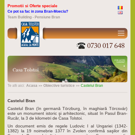
Promotii si Oferte speciale
Ce pot sa fac in zona Bran-Moeciu?
Team Building - Pensiune Bran
Te afii aici:
Acasa
Obiective turistice
Castelul Bran
Castelul Bran
Castelul Bran (în germană Törzburg, în maghiară Törcsvár)
este un monument istoric şi arhitectonic, situat în Pasul Bran-
Rucăr, la 3 de kilometri de Casa Tolstoi.
Un document emis de regele Ludovic I al Ungariei (1342-
1382) la 19 noimebrie 1377 în Zvolen confirmă saşilor din