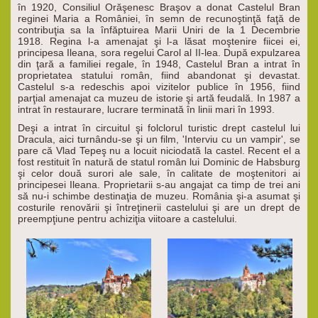
în 1920, Consiliul Orăşenesc Braşov a donat Castelul Bran
reginei Maria a României, în semn de recunoştinţă faţă de
contribuţia sa la înfăptuirea Marii Uniri de la 1 Decembrie
1918. Regina l-a amenajat şi l-a lăsat moştenire fiicei ei,
principesa Ileana, sora regelui Carol al II-lea. După expulzarea
din ţară a familiei regale, în 1948, Castelul Bran a intrat în
proprietatea statului român, fiind abandonat şi devastat.
Castelul s-a redeschis apoi vizitelor publice în 1956, fiind
parţial amenajat ca muzeu de istorie şi artă feudală. In 1987 a
intrat în restaurare, lucrare terminată în linii mari în 1993.
Deşi a intrat în circuitul şi folclorul turistic drept castelul lui
Dracula, aici turnându-se şi un film, 'Interviu cu un vampir', se
pare că Vlad Tepeş nu a locuit niciodată la castel. Recent el a
fost restituit în natură de statul român lui Dominic de Habsburg
şi celor două surori ale sale, în calitate de moştenitori ai
principesei Ileana. Proprietarii s-au angajat ca timp de trei ani
să nu-i schimbe destinaţia de muzeu. România şi-a asumat şi
costurile renovării şi întreţinerii castelului şi are un drept de
preempţiune pentru achiziţia viitoare a castelului.