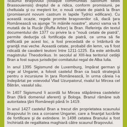
Scaunul Braşovului (totaque communitas Saxonum sedis
Brassouiensis) dreptul de a ridica, conform promisiunii, pe
cheltuiala şi cu meşterii lor, o nouă cetate de piatră la Bran
(promiserunt novum castrum in lapide Tydrici edificare). Cu
această ocazie, regele promite braşovenilor că, dacă ţara
Românească va ajunge "în mâinile noastre", atunci vama va fi
mutată de la Rucăr (Ruffa Arbor) la Bran. Referinţa din textul
documentului din 1377 cu privire la o "nouă cetate de piatră",
permite deducţia că fortificaţia de piatră, ce urma să fie
edificată pe acest loc, a fost precedată de o întăritură de
graniţă mai veche. Această cetate, probabil din lemn, va fi fost
ridicată de cavalerii teutoni între 1211-1225. Ea este atribuită
magistrului Theodorikus. In secolul al XIII-lea teritoriul cetăţii
Bran a fost supus jurisdicţiei comitatului regal de Alba Iulia.
In anul 1395 Sigismund de Luxemburg, împărat german şi
rege al Ungariei, a folosit castelul Bran ca bază strategică
pentru o incursiune în ţara Românească, în urma căreia l-a
îndepărtat pe voievodul Vlad Uzurpatorul, rivalul lui Mircea cel
Bătrân, vasalul său.
în 1407 Sigismund îi acordă lui Mircea stăpânirea castelelor
Bran (fără domeniul aferent) şi Bologa. Branul rămâne sub
autoritatea ţării Româneşti până în 1419.
în anul 1427 castelul Bran a trecut din proprietatea scaunului
Braşovului în cea a coroanei Ungariei, care a finanţat lucrările
de fortificare şi de extindere. In 1498 cetatea Branului a fost
închiriată de regalitatea maghiară către scaunul Braşovului.