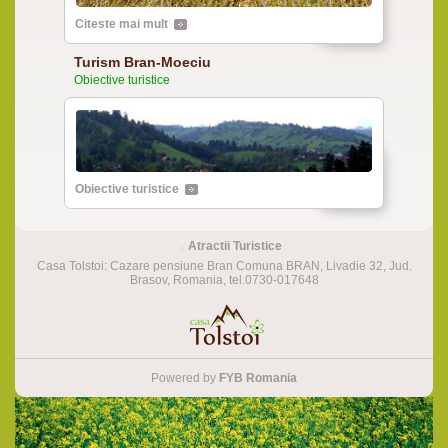
Citeste mai mult
Turism Bran-Moeciu
Obiective turistice
Obiective turistice
Atractii Turistice
Casa Tolstoi: Cazare pensiune Bran Comuna BRAN, Livadie 32, Jud.
Brasov, Romania, tel.0730-017648
Powered by
FYB Romania