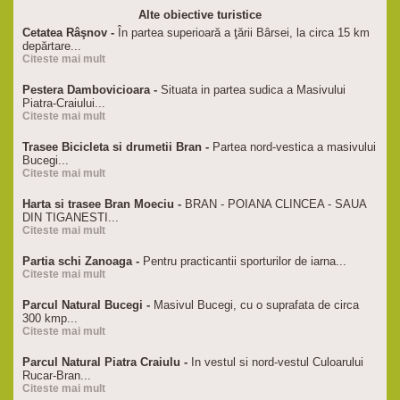
Alte obiective turistice
Cetatea Râşnov -
În partea superioară a ţării Bârsei, la circa 15 km
depărtare...
Citeste mai mult
Pestera Dambovicioara -
Situata in partea sudica a Masivului
Piatra-Craiului...
Citeste mai mult
Trasee Bicicleta si drumetii Bran -
Partea nord-vestica a masivului
Bucegi...
Citeste mai mult
Harta si trasee Bran Moeciu -
BRAN - POIANA CLINCEA - SAUA
DIN TIGANESTI...
Citeste mai mult
Partia schi Zanoaga -
Pentru practicantii sporturilor de iarna...
Citeste mai mult
Parcul Natural Bucegi -
Masivul Bucegi, cu o suprafata de circa
300 kmp...
Citeste mai mult
Parcul Natural Piatra Craiulu -
In vestul si nord-vestul Culoarului
Rucar-Bran...
Citeste mai mult