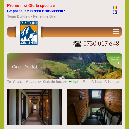
Promotii si Oferte speciale
Ce pot sa fac in zona Bran-Moeciu?
Team Building - Pensiune Bran
Te afii aici:
Acasa
Galerie foto
Holuri
Foto: Cristian Crisbasan