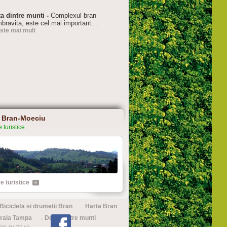
ta dintre munti -
Complexul bran
bravita, este cel mai important...
este mai mult
 Bran-Moeciu
 turistice
e turistice
Bicicleta si drumetii Bran
Harta Bran
urala Tampa
Delta dintre munti