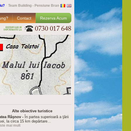
iu?
Team Building - Pensiune Bran
ung?
Contact
Rezerva Acum
Alte obiective turistice
atea Râşnov -
În partea superioară a ţării
ei, la circa 15 km depărtare...
este mai mult