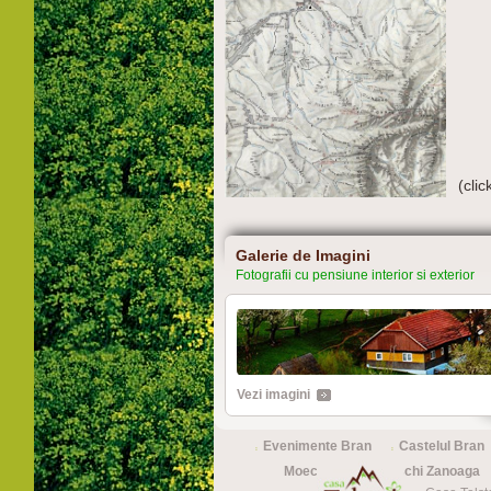
(clic
Galerie de Imagini
Fotografii cu pensiune interior si exterior
Vezi imagini
Evenimente Bran
Castelul Bran
Moeciu
Partie schi Zanoaga