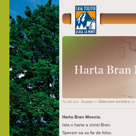
Te afii aici:
Acasa
Obiective turistice
Harta Bran Moeciu
Iata o harta a zonei Bran.
Speram sa va fie de folos.