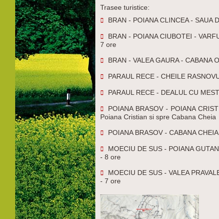
Trasee turistice:
BRAN - POIANA CLINCEA - SAUA DI
BRAN - POIANA CIUBOTEI - VARFUL 
7 ore
BRAN - VALEA GAURA - CABANA OMU 
PARAUL RECE - CHEILE RASNOVULUI 
PARAUL RECE - DEALUL CU MESTEAC
POIANA BRASOV - POIANA CRISTIAN -
Poiana Cristian si spre Cabana Cheia
POIANA BRASOV - CABANA CHEIA (ma
MOECIU DE SUS - POIANA GUTANU 
- 8 ore
MOECIU DE SUS - VALEA PRAVALEL
- 7 ore