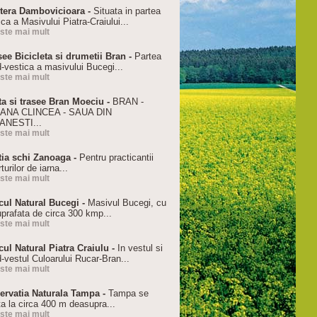
tera Dambovicioara -
Situata in partea
ca a Masivului Piatra-Craiului...
este mai mult
see Bicicleta si drumetii Bran -
Partea
d-vestica a masivului Bucegi...
este mai mult
ta si trasee Bran Moeciu -
BRAN -
ANA CLINCEA - SAUA DIN
ANESTI...
este mai mult
tia schi Zanoaga -
Pentru practicantii
turilor de iarna...
este mai mult
cul Natural Bucegi -
Masivul Bucegi, cu
uprafata de circa 300 kmp...
este mai mult
cul Natural Piatra Craiulu -
In vestul si
-vestul Culoarului Rucar-Bran...
este mai mult
ervatia Naturala Tampa -
Tampa se
ta la circa 400 m deasupra...
este mai mult