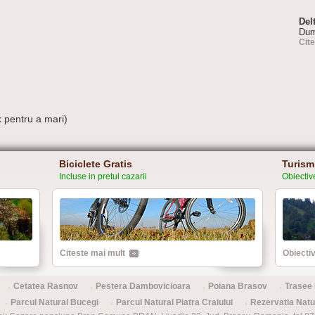
Del
Dum
Cit
k pentru a mari)
Biciclete Gratis
Turism
Incluse in pretul cazarii
Obiective
Citeste mai mult
Obiectiv
Cetatea Rasnov
Pestera Dambovicioara
Poiana Brasov
Trasee 
Parcul Natural Bucegi
Parcul Natural Piatra Craiului
Rezervatia Nat