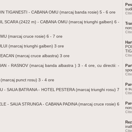
Pes
sudi
N TIGANESTI - CABANA OMU (marcaj banda rosie) 5 - 6 ore
Cit
SCARA (2422 m) - CABANA OMU (marcaj triunghi galben) 6 -
Tra
nor
Cit
(marcaj cruce rosie) 6 - 7 ore
Har
(marcaj triunghi galben) 3 ore
POI
TIG
AN (marcaj cruce albastra) 3 ore
Cit
 RASNOV (marcaj banda albastra ) 3 - 4 ore, cu directii: -
Par
spor
Cit
rcaj punct rosu) 3 - 4 ore
Par
o s
- SAUA BATRANA - HOTEL PESTERA (marcaj triunghi rosu) 7
Cit
Par
E - SAUA STRUNGA - CABANA PADINA (marcaj cruce rosie) 6
nord
Cit
Rez
inal
Cit