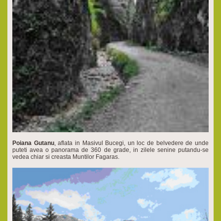
Poiana Gutanu
, aflata in Masivul Bucegi, un loc de belvedere de unde
puteti avea o panorama de 360 de grade, in zilele senine putandu-se
vedea chiar si creasta Muntilor Fagaras.