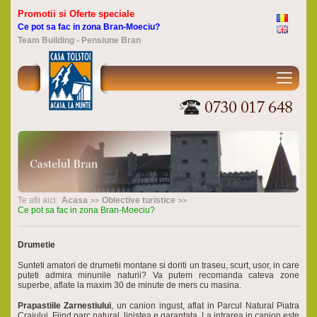
Promotii si Oferte speciale
Ce pot sa fac in zona Bran-Moeciu?
Team Building - Pensiune Bran
Te afii aici:
Acasa
Obiective turistice
Ce pot sa fac in zona Bran-Moeciu?
Drumetie
Sunteti amatori de drumetii montane si doriti un traseu, scurt, usor, in care
puteti admira minunile naturii? Va putem recomanda cateva zone
superbe, aflate la maxim 30 de minute de mers cu masina.
Prapastiile Zarnestiului
, un canion ingust, aflat in Parcul Natural Piatra
Craiului. Fiind parc natural, linistea e garantata. La intrarea in canion este