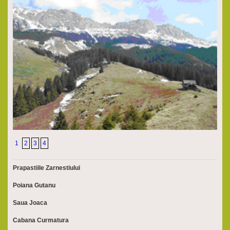
1
2
3
4
Prapastiile Zarnestiului
Poiana Gutanu
Saua Joaca
Cabana Curmatura