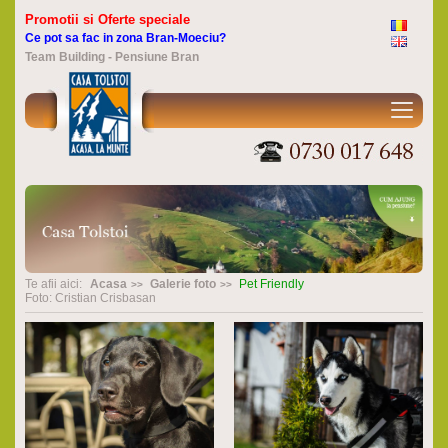
Promotii si Oferte speciale
Ce pot sa fac in zona Bran-Moeciu?
Team Building - Pensiune Bran
Te afii aici:
Acasa
Galerie foto
Pet Friendly
Foto: Cristian Crisbasan