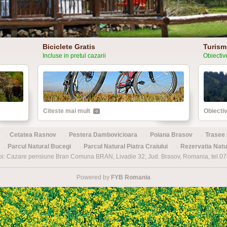
Biciclete Gratis
Turism
Incluse in pretul cazarii
Obiective
Citeste mai mult
Obiectiv
Cetatea Rasnov
Pestera Dambovicioara
Poiana Brasov
Trasee 
Parcul Natural Bucegi
Parcul Natural Piatra Craiului
Rezervatia Nat
oi: Cazare pensiune Bran Comuna BRAN, Livadie 32, Jud. Brasov, Romania, tel.
Powered by
FYB Romania