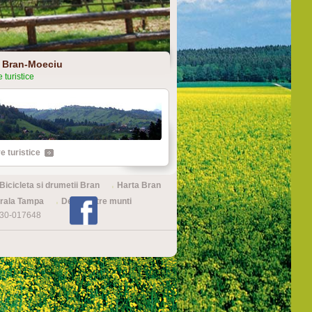
 Bran-Moeciu
 turistice
e turistice
Bicicleta si drumetii Bran
Harta Bran
urala Tampa
Delta dintre munti
0730-017648