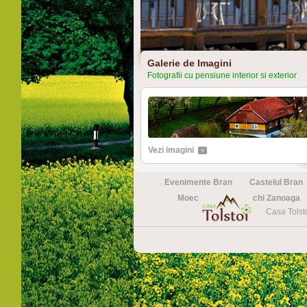
Galerie de Imagini
Fotografii cu pensiune interior si exterior
Vezi imagini
Evenimente Bran
Castelul Bran
Moeciu
Partie schi Zanoaga
Casa Tolst